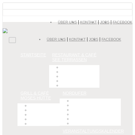
ÜBER UNS
KONTAKT
JOBS
FACEBOOK
ÜBER UNS
KONTAKT
JOBS
FACEBOOK
STARTSEITE
RESTAURANT & CAFÉ
SEE TERRASSEN
Speisekarte
Ihr Event
Anfahrt & Parken
Impressionen
Historie
GRILL & CAFÉ
NORDUFER
MOSES HÜTTE
Sehenswertes
Radfahren & Mountainbiking
Speisekarte
Gehen & Wandern
Ihr Event
Seenutzung
Anfahrt & Parken
Südufer am SchiederSee
Impressionen
Impressionen
Historie
VERANSTALTUNGSKALENDER