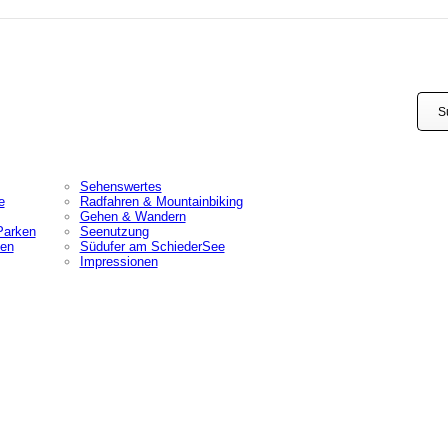
NORDUFER
E
Sehenswertes
e
Radfahren & Mountainbiking
Gehen & Wandern
Parken
Seenutzung
nen
Südufer am SchiederSee
VERANSTALTUNGSKALENDER
Impressionen