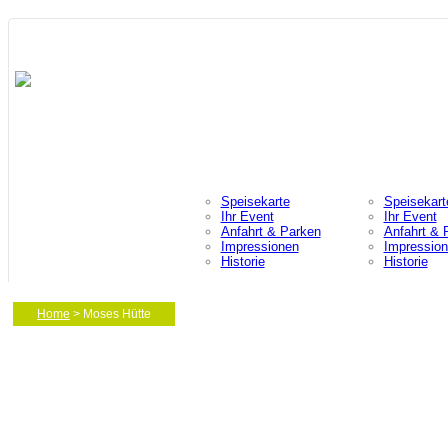
RESTAURANT & CAFÉ
GRILL & CAFÉ
SEE TERRASSEN
MOSES HÜTT
Speisekarte
Speisekart
Ihr Event
Ihr Event
Anfahrt & Parken
Anfahrt & 
Impressionen
Impressio
STARTSEITE
Historie
Historie
Home
> Moses Hütte